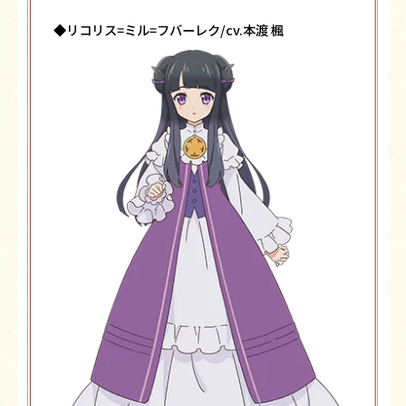
◆リコリス=ミル=フバーレク/cv.本渡 楓